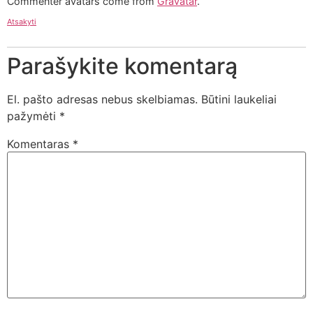
Commenter avatars come from
Gravatar
.
Atsakyti
Parašykite komentarą
El. pašto adresas nebus skelbiamas.
Būtini laukeliai
pažymėti
*
Komentaras
*